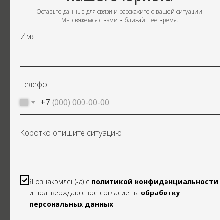
Оставьте данные для связи и расскажите о вашей ситуации.
Мы свяжемся с вами в ближайшее время.
Имя
Телефон
ПРАВОВОЙ АУДИТ
+7
Изучаем дело и предлагаем стратегии с понятным бюджетом
Коротко опишите ситуацию
под каждую
Я ознакомлен(-а) с
политикой конфиденциальности
и подтверждаю свое согласие на
обработку
персональных данных