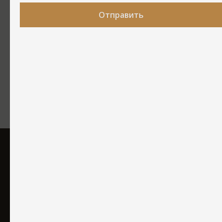
Отправить
ПРОЗРАЧНЫЙ ДОГОВОР
Фиксируем в договоре объем услуг, этапы, сроки и конечную
стоимость.
Никаких скрытых платежей.
Отзывы о нашей
компании