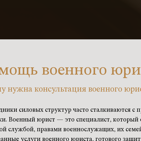
мощь военного юри
у нужна консультация военного юри
дники силовых структур часто сталкиваются с 
и. Военный юрист — это специалист, который
ой службой, правами военнослужащих, их семей
нные услуги военного юриста, готового защит