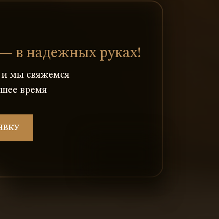
— в надежных руках!
у и мы свяжемся
йшее время
ЯВКУ