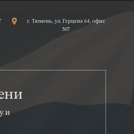
С
г. Тюмень, ул. Герцена 64, офис
507
ени
у и