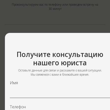
Проконсультируем вас по телефону или проведем встречу на
30 минут
Получите консультацию
нашего юриста
ПРАВОВОЙ АУДИТ
Оставьте данные для связи и расскажите о вашей ситуации.
Мы свяжемся с вами в ближайшее время.
Имя
Изучаем дело и предлагаем стратегии с понятным бюджетом
под каждую
Телефон