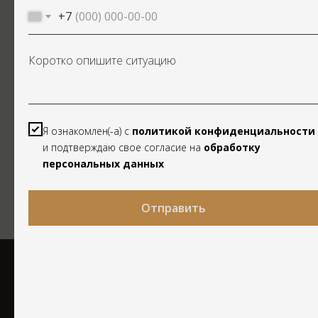
+7
Коротко опишите ситуацию
ПРОЗРАЧНЫЙ ДОГОВОР
Я ознакомлен(-а) с
политикой конфиденциальности
Фиксируем в договоре объем услуг, этапы, сроки и конечную
и подтверждаю свое согласие на
обработку
стоимость.
Никаких скрытых платежей.
персональных данных
Отправить
Отзывы о нашей
компании