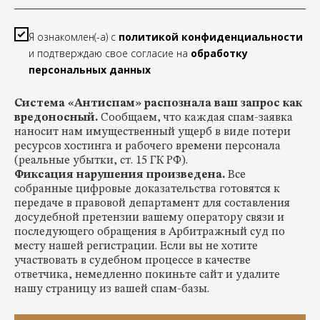
перерывов в производстве.
Я ознакомлен(-а) с
политикой конфиденциальности
Наши эксперты помогут вам выбрать
и подтверждаю свое согласие на
обработку
оптимальные решения для защиты
персональных данных
вашего бизнеса и минимизации
Система «Антиспам» распознала ваш запрос как
потерь. Не рискуйте – обратитесь к
вредоносный.
Сообщаем, что каждая спам-заявка
профессионалам!
наносит нам имущественный ущерб в виде потери
ресурсов хостинга и рабочего времени персонала
(реальные убытки, ст. 15 ГК РФ).
Фиксация нарушения произведена.
Все
КОНСУЛЬТАЦИЯ
собранные цифровые доказательства готовятся к
передаче в правовой департамент для составления
досудебной претензии вашему оператору связи и
последующего обращения в Арбитражный суд по
месту нашей регистрации. Если вы не хотите
участвовать в судебном процессе в качестве
ответчика, немедленно покиньте сайт и удалите
нашу страницу из вашей спам-базы.
Почему стоит обратиться к нам?