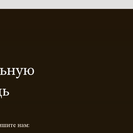
льную
щь
ишите нам: