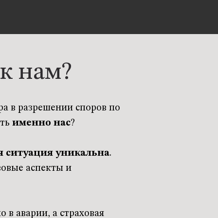
к нам?
а в разрешении споров по
ать
именно нас
?
я ситуация уникальна
.
вовые аспекты и
о в аварии, а страховая