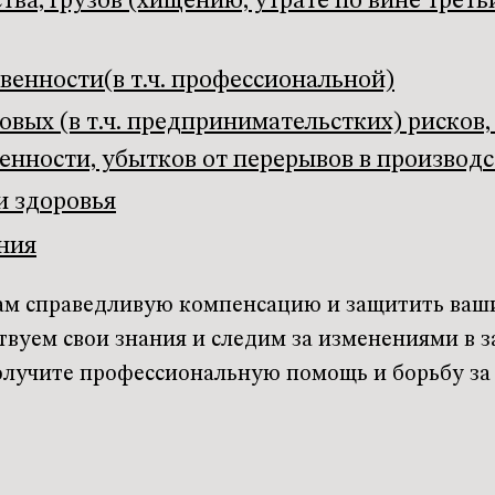
ва, грузов (хищению, утрате по вине треть
венности(в т.ч. профессиональной)
вых (в т.ч. предпринимательстких) рисков,
нности, убытков от перерывов в производс
и здоровья
ния
вам справедливую компенсацию и защитить ваши 
вуем свои знания и следим за изменениями в з
олучите профессиональную помощь и борьбу за 