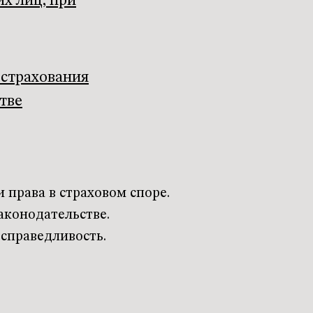
их лиц, при
 страхования
тве
права в страховом споре.
аконодательстве.
справедливость.