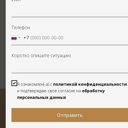
Дело о защите прав
Дел
потребителей
Телефон
+7
СМОТРЕТЬ ДРУГИЕ ДЕЛА
Коротко опишите ситуацию
БЕСПЛАТНАЯ
КОНСУЛЬТАЦИЯ
Я ознакомлен(-а) с
политикой конфиденциальности
и подтверждаю свое согласие на
обработку
персональных данных
Почему выбирают нас?
Отправить
15 лет
27600+