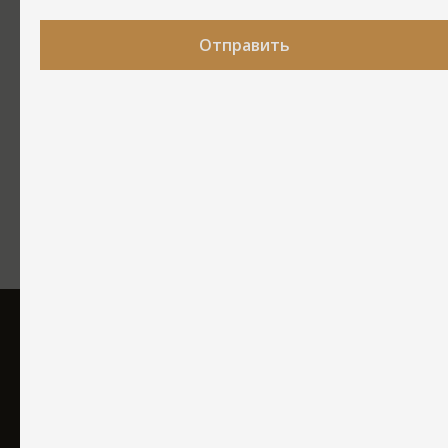
Отправить
ПРОЗРАЧНЫЙ ДОГОВОР
Фиксируем в договоре объем услуг, этапы, сроки и конечную
стоимость.
Никаких скрытых платежей.
Отзывы о нашей
компании