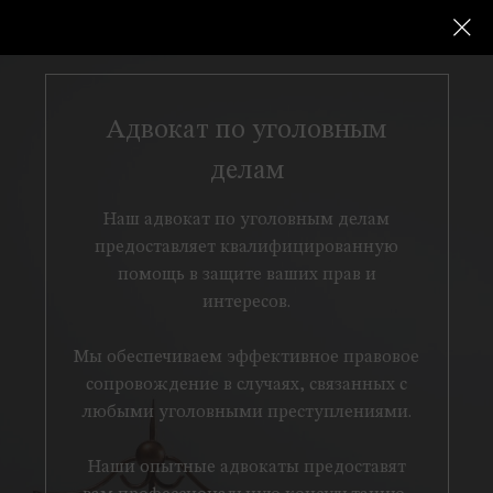
Услуги для физических лиц
Адвокат по уголовным делам
→
Адвокат по уголовным
делам
Наш адвокат по уголовным делам
предоставляет квалифицированную
помощь в защите ваших прав и
интересов.
Мы обеспечиваем эффективное правовое
сопровождение в случаях, связанных с
любыми уголовными преступлениями.
Наши опытные адвокаты предоставят