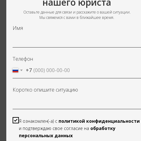
нашего юриста
Оставьте данные для связи и расскажите о вашей ситуации.
Мы свяжемся с вами в ближайшее время.
Имя
Телефон
+7
ПРАВОВОЙ АУДИТ
Коротко опишите ситуацию
Изучаем дело и предлагаем стратегии с понятным бюджетом
под каждую
Я ознакомлен(-а) с
политикой конфиденциальности
и подтверждаю свое согласие на
обработку
персональных данных