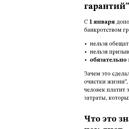
гарантий
С
1 января
допо
банкротством г
нельзя обещат
нельзя призыв
обязательно
Зачем это сдела
очистки жизни”,
человек платит 
затраты, которы
Что это з