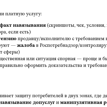
ли платную услугу:
факт навязывания
(скриншоты, чек, условия,
ра, если есть)
тензию
продавцу/исполнителю с требованием 
ируют —
жалоба
в Роспотребнадзор/контролиру
т сферы)
щественная или ситуация спорная — проще и б
 правильно оформить доказательства и требова
ливает защиту потребителей в двух зонах, где д
навязывание допуслуг
и
манипулятивная р