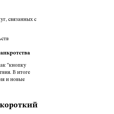
уг, связанных с
ьств
банкротства
как “кнопку
твия. В итоге
ия и новые
: короткий