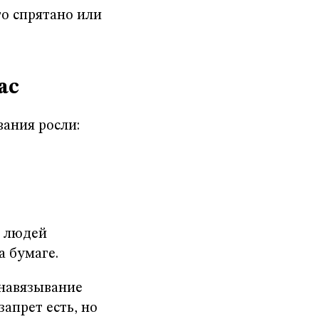
то спрятано или
ас
вания росли:
у людей
а бумаге.
навязывание
запрет есть, но