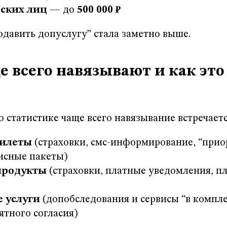
ских лиц
— до
500 000 ₽
родавить допуслугу” стала заметно выше.
ще всего навязывают и как эт
 статистике чаще всего навязывание встречается
билеты
(страховки, смс-информирование, “прио
висные пакеты)
продукты
(страховки, платные уведомления, п
 услуги
(допобследования и сервисы “в компле
ятного согласия)