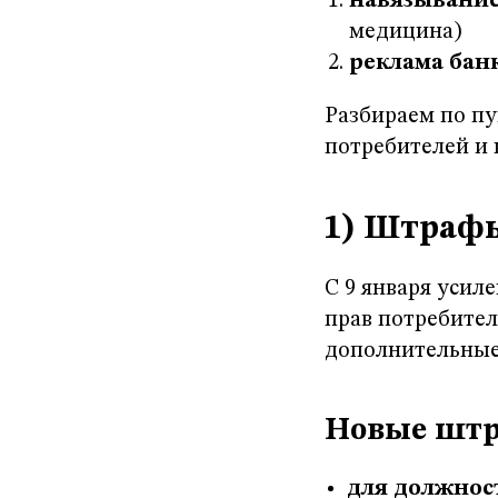
навязывание
медицина)
реклама бан
Разбираем по пу
потребителей и к
1) Штрафы
С 9 января усил
прав потребител
дополнительные
Новые шт
для должнос