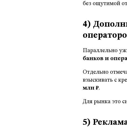
без ощутимой от
4) Дополн
операторо
Параллельно уж
банков и опер
Отдельно отмеча
взыскивать с к
млн ₽
.
Для рынка это с
5) Реклам