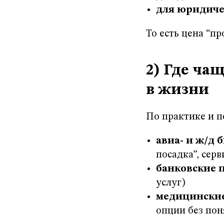
для юридиче
То есть цена “п
2) Где ча
в жизни
По практике и по
авиа- и ж/д 
посадка”, сер
банковские 
услуг)
медицинские
опции без пон