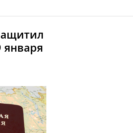
защитил
9 января