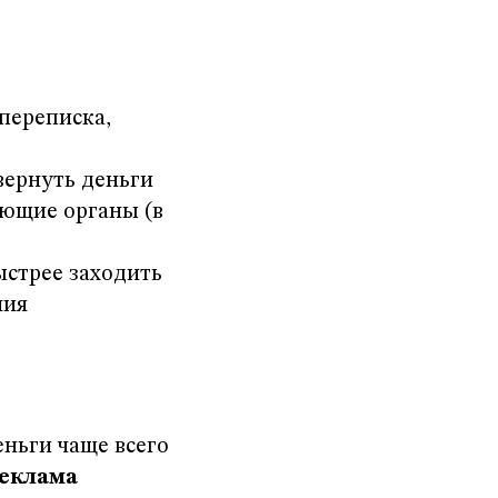
 переписка,
вернуть деньги
ющие органы (в
ыстрее заходить
ния
еньги чаще всего
еклама