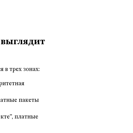
о выглядит
 в трех зонах:
ритетная
латные пакеты
кте”, платные