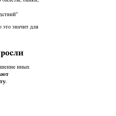
 билеты, банки,
едствий”
 это значит для
ыросли
ушение иных
ают
ту
.