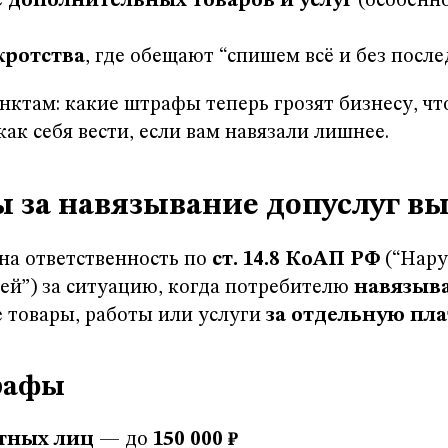
 дополнительных товаров и услуг
(особенно
кротства
, где обещают “спишем всё и без посл
нктам: какие штрафы теперь грозят бизнесу, что
ак себя вести, если вам навязали лишнее.
 за навязывание допуслуг в
ена ответственность по
ст. 14.8 КоАП РФ
(“Нар
ей”) за ситуацию, когда потребителю
навязыв
 товары, работы или услуги
за отдельную пла
рафы
тных лиц
— до
150 000 ₽