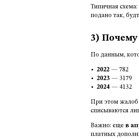
Типичная схема: 
подано так, будт
3) Почему
По данным, кото
2022
— 782
2023
— 3179
2024
— 4132
При этом жалоб 
списываются лиш
Важно: еще
в ап
платных дополнит