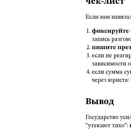
чек-лист
Если вам навяза
фиксируйте 
запись разгово
пишите пре
если не реаг
зависимости о
если сумма су
через юриста:
Вывод
Государство уси
“утекают тихо”: