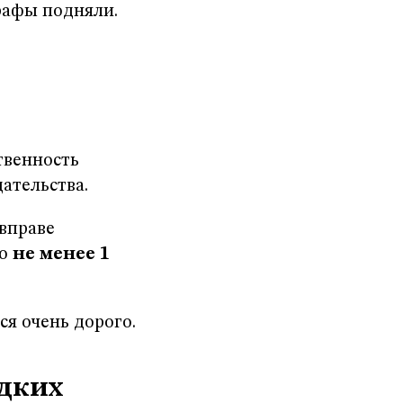
рафы подняли.
твенность
ательства.
вправе
но
не менее 1
ся очень дорого.
адких